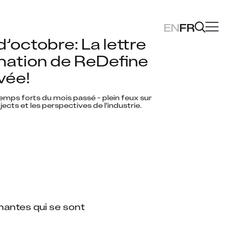
EN
FR
’octobre: La lettre 
mation de ReDefine 
ivée!
mps forts du mois passé - plein feux sur 
jects et les perspectives de l'industrie. 
antes qui se sont 