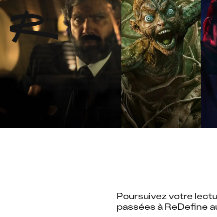
Poursuivez votre lect
passées à ReDefine au