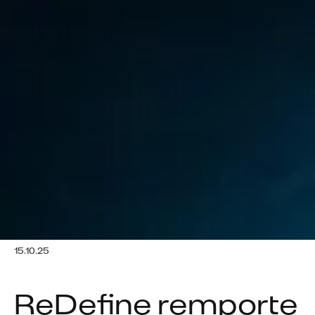
15.10.25
ReDefine remporte 