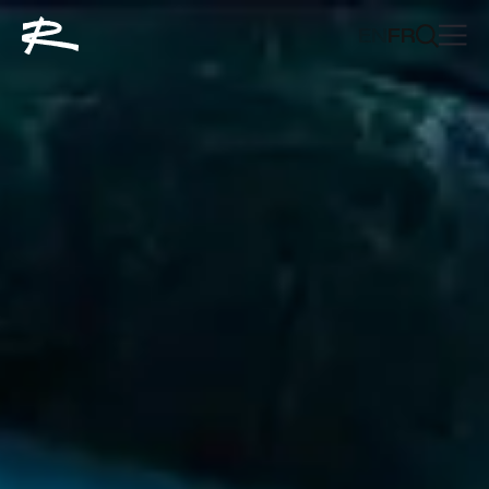
EN
FR