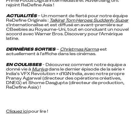
Prime Focus Digital Intermediate et Advertising ont 
rejoint ReDefine Asia !
ACTUALITÉS
 – Un moment de fierté pour notre équipe 
ReDefine Originals : 
Talking Tom Heroes: Suddenly Super
s'internationalise et est diffusé en avant-première sur 
CBeebies au Royaume-Uni, tout en concluant un nouvel 
accord avec Warner Bros. Discovery pour l'Amérique 
latine.
DERNIÈRES SORTIES
 – 
Christmas Karma
 est 
actuellement à l'affiche dans les cinémas.
EN COULISSES
 - Découvrez comment notre équipe a 
donné vie à 
Munjya
 dans le dernier épisode de la série « 
India's VFX Revolution » d'IGN India, avec notre propre 
Pranay Agarwal (directeur des opérations créatives, 
DNEG) et Shome Dasgupta (directeur de production, 
ReDefine Asia) !
Cliquez ici
 pour lire !