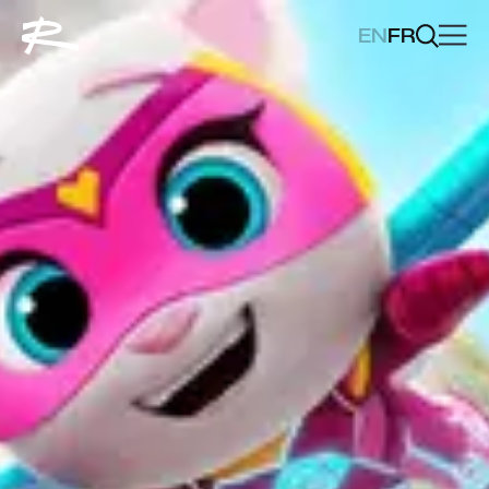
EN
FR