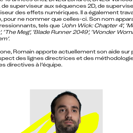
, de superviseur aux séquences 2D, de supervise
seur des effets numériques. Il a également travail
 pour ne nommer que celles-ci. Son nom apparaî
essionnants, tels que 
‘John Wick: Chapter 4’, ‘Moo
’, ‘The Meg’, ‘Blade Runner 2049’, ‘Wonder Woman
em’
.
ne, Romain apporte actuellement son aide sur pl
espect des lignes directrices et des méthodologie
es directives à l’équipe.