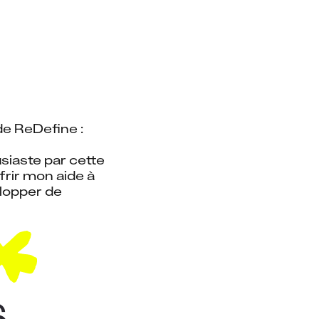
 de ReDefine :
siaste par cette 
rir mon aide à 
lopper de 
S