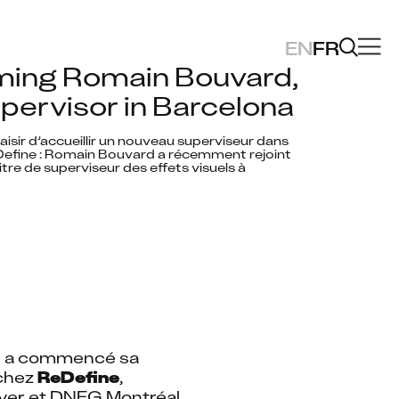
EN
FR
ing Romain Bouvard, 
ervisor in Barcelona
aisir d’accueillir un nouveau superviseur dans 
Define : Romain Bouvard a récemment rejoint 
itre de superviseur des effets visuels à 
in a commencé sa 
chez 
ReDefine
, 
er et DNEG Montréal 