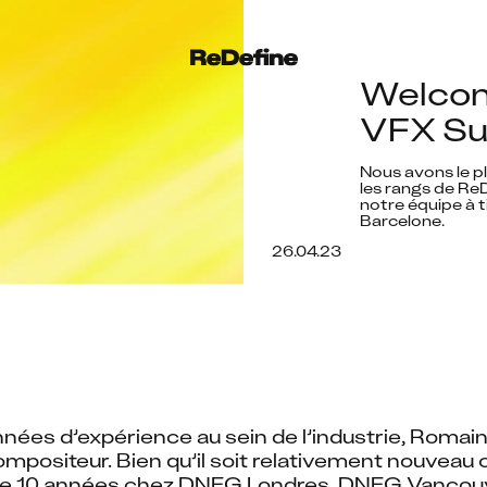
Welcom
VFX Sup
Nous avons le pl
les rangs de Re
notre équipe à t
Barcelone.
26.04.23
nnées d’expérience au sein de l’industrie, Roma
ompositeur. Bien qu’il soit relativement nouveau 
de 10 années chez DNEG Londres, DNEG Vancouv