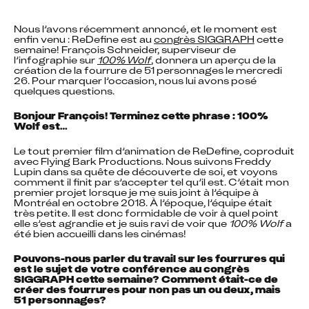
Nous l’avons récemment annoncé, et le moment est 
enfin venu : ReDefine est au 
congrès SIGGRAPH
 cette 
semaine! François Schneider, superviseur de 
l’infographie sur 
100% Wolf
, donnera un aperçu de la 
création de la fourrure de 51 personnages le mercredi 
26. Pour marquer l’occasion, nous lui avons posé 
quelques questions.
Bonjour François! Terminez cette phrase : 100% 
Wolf est…
Le tout premier film d’animation de ReDefine, coproduit 
avec Flying Bark Productions. Nous suivons Freddy 
Lupin dans sa quête de découverte de soi, et voyons 
comment il finit par s’accepter tel qu’il est. C’était mon 
premier projet lorsque je me suis joint à l’équipe à 
Montréal en octobre 2018. À l’époque, l’équipe était 
très petite. Il est donc formidable de voir à quel point 
elle s’est agrandie et je suis ravi de voir que 
100% Wolf
 a 
été bien accueilli dans les cinémas!
Pouvons-nous parler du travail sur les fourrures qui 
est le sujet de votre conférence au congrès 
SIGGRAPH cette semaine? Comment était-ce de 
créer des fourrures pour non pas un ou deux, mais 
51 personnages?