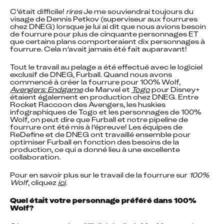
C’était difficile! 
rires
 Je me souviendrai toujours du 
visage de Dennis Petkov (superviseur aux fourrures 
chez DNEG) lorsque je lui ai dit que nous avions besoin 
de fourrure pour plus de cinquante personnages ET 
que certains plans comporteraient dix personnages à 
fourrure. Cela n’avait jamais été fait auparavant!
Tout le travail au pelage a été effectué avec le logiciel 
exclusif de DNEG, Furball. Quand nous avons 
commencé à créer la fourrure pour 100% Wolf, 
Avengers: Endgame
 de Marvel et 
Togo
 pour Disney+ 
étaient également en production chez DNEG. Entre 
Rocket Raccoon des Avengers, les huskies 
infographiques de Togo et les personnages de 100% 
Wolf, on peut dire que Furball et notre pipeline de 
fourrure ont été mis à l’épreuve! Les équipes de 
ReDefine et de DNEG ont travaillé ensemble pour 
optimiser Furball en fonction des besoins de la 
production, ce qui a donné lieu à une excellente 
collaboration.
Pour en savoir plus sur le travail de la fourrure sur 
100% 
Wolf
, cliquez 
ici
.
Quel était votre personnage préféré dans 100% 
Wolf?