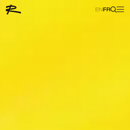
EN
FR