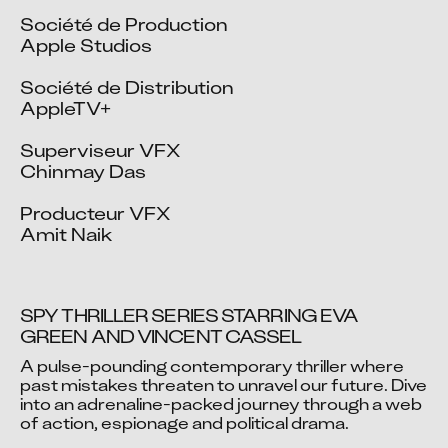
Société de Production

Apple Studios

Société de Distribution

AppleTV+

Superviseur VFX

Chinmay Das

Producteur VFX

Amit Naik
SPY THRILLER SERIES STARRING EVA 
GREEN AND VINCENT CASSEL
A pulse-pounding contemporary thriller where 
Video blocked
past mistakes threaten to unravel our future. Dive 
into an adrenaline-packed journey through a web 
Accept advertising cookies to view this video.
of action, espionage and political drama. 
Change Your Privacy Settings Here.