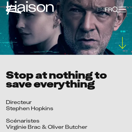
Liaison
EN
FR
Stop at nothing to
save everything
Directeur

Stephen Hopkins

Scénaristes

Virginie Brac & Oliver Butcher
