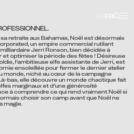
EN
FR
PROFESSIONNEL.
 sa retraite aux Bahamas, Noël est désormais 
orporated, un empire commercial rutilant 
 milliardaire Jerri Ronson, bien décidée à 
 et optimiser la période des fêtes ! Désireuse 
ldie, l’ambitieuse elfe assistante de Jerri, est 
rnie ensoleillée pour fermer le dernier atelier 
 au monde, niché au cœur de la campagne 
Là-bas, elle découvre un monde chaotique fait 
’elfes marginaux et d’une générosité 
e à comprendre ce qui rend vraiment Noël si 
sormais choisir son camp avant que Noël ne 
a magie.