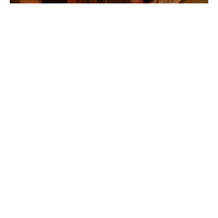
Nouvelles
Groupe
Récap De Mars : La Lettre
D'information De ReDefine Est
Arrivée !