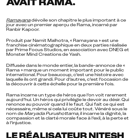
AVAIT RAMA.
Ramayana
 dévoile son chapitre le plus important à ce 
jour avec un premier aperçu de Rama, incarné par 
Ranbir Kapoor.
Produit par Namit Malhotra, « Ramayana » est une 
franchise cinématographique en deux parties réalisée 
par Prime Focus Studios, en association avec DNEG et 
Monster Mind Creations de Yash.
Diffusée dans le monde entier, la bande-annonce de « 
Rama » marque un moment important pour le public 
international. Pour beaucoup, c’est une histoire avec 
laquelle ils ont grandi. Pour d’autres, c’est l’occasion de 
la découvrir à cette échelle pour la première fois.
Rama incarne un type de héros que l’on voit rarement 
aujourd’hui. Un héros qui privilégie le devoir au désir. Qui 
renonce au pouvoir quand il le faut. Qui fait ce qui est 
nécessaire, même si cela lui coûte tout. Vénéré sous le 
nom de 
Maryada Purushottama
, il incarne la dignité, la 
compassion et la clarté morale face à l’exil, à la perte et 
à l’injustice.
LE RÉALISATEUR NITESH