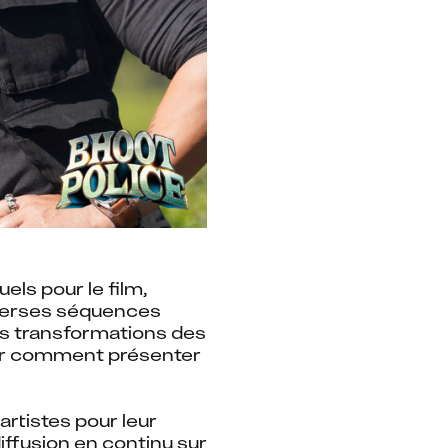
ls pour le film, 
verses séquences 
s transformations des 
ver comment présenter 
rtistes pour leur 
travail extraordinaire sur le film! Regardez cette comédie d’horreur en diffusion en continu sur 