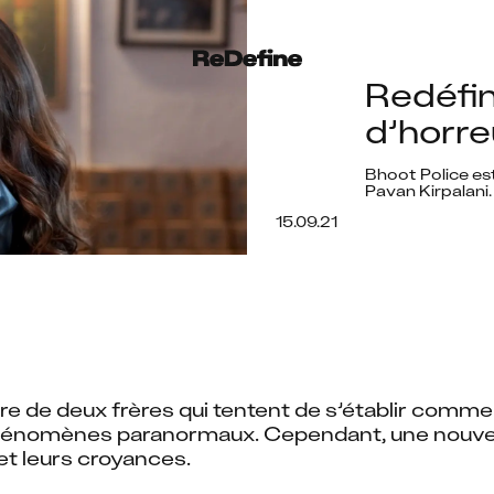
Redéfin
d’horre
Bhoot Police est
Pavan Kirpalani.
15.09.21
oire de deux frères qui tentent de s’établir comm
énomènes paranormaux. Cependant, une nouvelle a
 et leurs croyances.