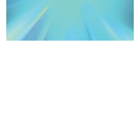
Nouvelles
Évènement
ReDefine Au Screen Forever