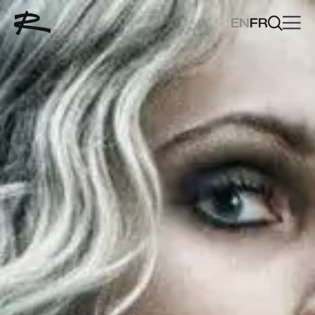
EN
FR