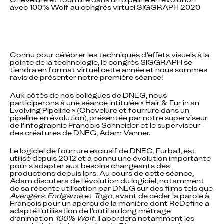
Chevelure et fourrure dans un pipeline en évolution 
avec 100% Wolf au congrès virtuel SIGGRAPH 2020
Connu pour célébrer les techniques d’effets visuels à la 
pointe de la technologie, le congrès SIGGRAPH se 
tiendra en format virtuel cette année et nous sommes 
ravis de présenter notre première séance!
Aux côtés de nos collègues de DNEG, nous 
participerons à une séance intitulée « Hair & Fur in an 
Evolving Pipeline » (Chevelure et fourrure dans un 
pipeline en évolution), présentée par notre superviseur 
de l’infographie François Schneider et le superviseur 
des créatures de DNEG, Adam Vanner.
Le logiciel de fourrure exclusif de DNEG, Furball, est 
utilisé depuis 2012 et a connu une évolution importante 
pour s’adapter aux besoins changeants des 
productions depuis lors. Au cours de cette séance, 
Adam discutera de l’évolution du logiciel, notamment 
de sa récente utilisation par DNEG sur des films tels que 
Avengers: Endgame
 et 
Togo
, avant de céder la parole à 
François pour un aperçu de la manière dont ReDefine a 
adapté l’utilisation de l’outil au long métrage 
d’animation 
100% Wolf
. Il abordera notamment les 