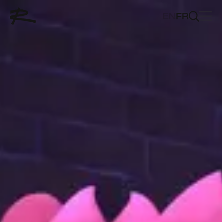
EN
FR