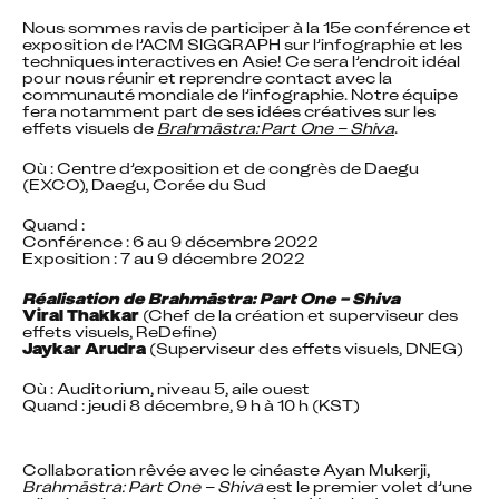
Nous sommes ravis de participer à la 15e conférence et 
exposition de l’ACM SIGGRAPH sur l’infographie et les 
techniques interactives en Asie! Ce sera l’endroit idéal 
pour nous réunir et reprendre contact avec la 
communauté mondiale de l’infographie. Notre équipe 
fera notamment part de ses idées créatives sur les 
effets visuels de 
Brahmāstra: Part One – Shiva
.
Où : Centre d’exposition et de congrès de Daegu 
(EXCO), Daegu, Corée du Sud
Quand :

Conférence : 6 au 9 décembre 2022

Exposition : 7 au 9 décembre 2022
Réalisation de Brahmāstra: Part One – Shiva
Viral Thakkar
 (Chef de la création et superviseur des 
Jaykar Arudra
 (Superviseur des effets visuels, DNEG)
Où : Auditorium, niveau 5, aile ouest

Quand : jeudi 8 décembre, 9 h à 10 h (KST)
Collaboration rêvée avec le cinéaste Ayan Mukerji, 
Brahmāstra: Part One – Shiva
 est le premier volet d’une 