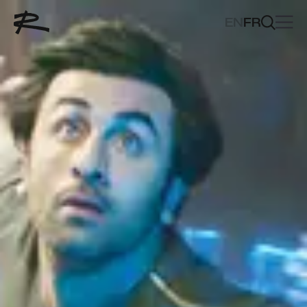
EN
FR