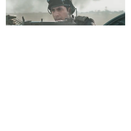
Nouvelles
ReDefine Asia
Une Histoire De Courage Et De
Sacrifice, Ikkis Est Désormais Dans
Les Salles De Cinéma