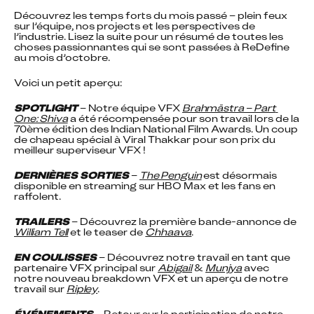
Découvrez les temps forts du mois passé – plein feux 
sur l’équipe, nos projects et les perspectives de 
l’industrie. Lisez la suite pour un résumé de toutes les 
choses passionnantes qui se sont passées à ReDefine 
au mois d’octobre.
Voici un petit aperçu:
SPOTLIGHT
 – Notre équipe VFX 
Brahmāstra – Part 
One: Shiva
 a été récompensée pour son travail lors de la 
70ème édition des Indian National Film Awards. Un coup 
de chapeau spécial à Viral Thakkar pour son prix du 
meilleur superviseur VFX !
DERNIÈRES SORTIES
 – 
The Penguin
 est désormais 
disponible en streaming sur HBO Max et les fans en 
raffolent.
TRAILERS
 – Découvrez la première bande-annonce de 
William Tell
 et le teaser de 
Chhaava
.
EN COULISSES
 – Découvrez notre travail en tant que 
partenaire VFX principal sur 
Abigail
 & 
Munjya
 avec 
notre nouveau breakdown VFX et un aperçu de notre 
travail sur 
Ripley
.
ÉVÉNEMENTS
 – Retour sur la participation de notre 