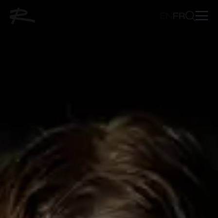
EN
FR