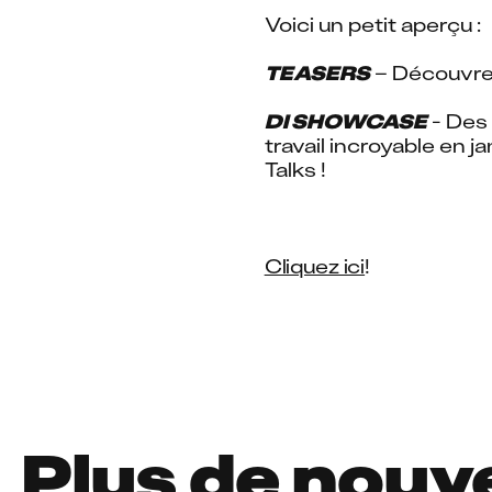
Voici un petit aperçu :
TEASERS
 – Découvrez
DI SHOWCASE
 - Des
travail incroyable en j
Talks !
Cliquez ici
!
Plus de nouv