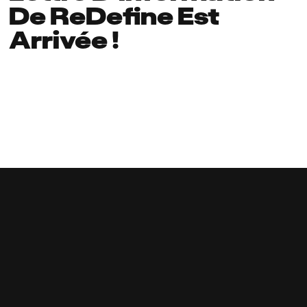
De ReDefine Est
Arrivée !