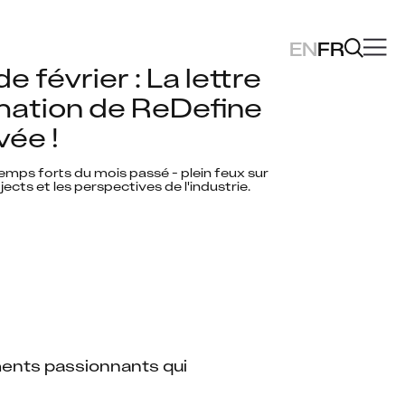
EN
FR
 février : La lettre 
mation de ReDefine 
vée !
mps forts du mois passé - plein feux sur 
jects et les perspectives de l'industrie. 
ents passionnants qui 