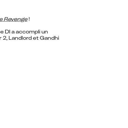
he Revenge
 !
e DI a accompli un 
r 2, Landlord et Gandhi 