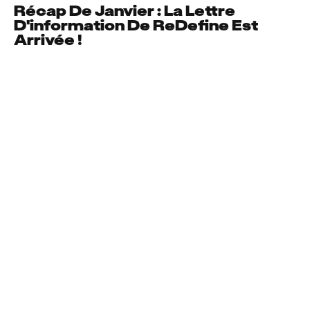
Récap De Janvier : La Lettre
D'information De ReDefine Est
Arrivée !
Nouvelles
ReDefine Originals
ReDefine Originals Lance Une
Nouvelle Initiative Visant À
Développer L'écosystème De
L'animation En Espagne