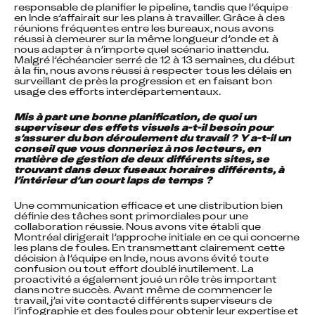
responsable de planifier le pipeline, tandis que l’équipe 
en Inde s’affairait sur les plans à travailler. Grâce à des 
réunions fréquentes entre les bureaux, nous avons 
réussi à demeurer sur la même longueur d’onde et à 
nous adapter à n’importe quel scénario inattendu. 
Malgré l’échéancier serré de 12 à 13 semaines, du début 
à la fin, nous avons réussi à respecter tous les délais en 
surveillant de près la progression et en faisant bon 
usage des efforts interdépartementaux.
Mis à part une bonne planification, de quoi un 
superviseur des effets visuels a-t-il besoin pour 
s’assurer du bon déroulement du travail ? Y a-t-il un 
conseil que vous donneriez à nos lecteurs, en 
matière de gestion de deux différents sites, se 
trouvant dans deux fuseaux horaires différents, à 
l’intérieur d’un court laps de temps ?
Une communication efficace et une distribution bien 
définie des tâches sont primordiales pour une 
collaboration réussie. Nous avons vite établi que 
Montréal dirigerait l’approche initiale en ce qui concerne 
les plans de foules. En transmettant clairement cette 
décision à l’équipe en Inde, nous avons évité toute 
confusion ou tout effort doublé inutilement. La 
proactivité a également joué un rôle très important 
dans notre succès. Avant même de commencer le 
travail, j’ai vite contacté différents superviseurs de 
l’infographie et des foules pour obtenir leur expertise et 