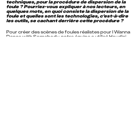
techniques, pour la procédure de dispersion de la 
foule ? Pourriez-vous expliquer à nos lecteurs, en 
quelques mots, en quoi consiste la dispersion de la 
foule et quelles sont les technologies, c’est-à-dire 
les outils, se cachant derrière cette procédure ?
Pour créer des scènes de foules réalistes pour I Wanna 
Dance with Somebody, notre équipe a utilisé Houdini 
afin de disperser 40 000 points. Chacun de ces points 
représentait un asset individuel, situé sur la surface d’un 
stade. Cela permettait de facilement travailler certains 
assets précis de la foule. Nous avons également eu 
recours à Clarisse, en raison de la forte densité et du 
nombre de polygones de la foule. Ainsi, l’itération et le 
rendu 3D ont pu être effectués rapidement, lorsque 
nous étions rendus à l’étape de l’éclairage. En 
rationalisant notre pipeline et en utilisant ces outils, 
nous avons réussi à produire efficacement des effets 
visuels de grande qualité et à améliorer continuellement 
la performance des scènes de foules.
Y a-t-il un moment du projet qui vous a marqué, qui 
était « spécial » à vos yeux ? Sinon, avez-vous un 
plan favori sur lequel vous avez travaillé ?
Je dirais que mes plans favoris sont ceux qui sont des 
accidents. Pour un de ces plans, le client nous a dit qu’il 
s’agissait d’un plan à priorité faible (plan de secours). Le 
second était un plan bien ordinaire, un plan qui devait 