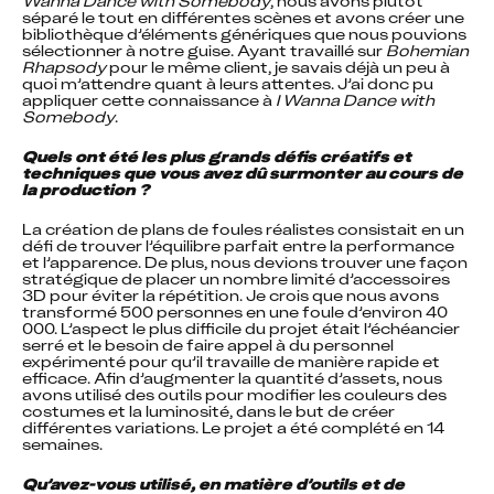
Wanna Dance with Somebody
, nous avons plutôt 
séparé le tout en différentes scènes et avons créer une 
bibliothèque d’éléments génériques que nous pouvions 
sélectionner à notre guise. Ayant travaillé sur 
Bohemian 
Rhapsody
 pour le même client, je savais déjà un peu à 
quoi m’attendre quant à leurs attentes. J’ai donc pu 
appliquer cette connaissance à 
I Wanna Dance with 
Somebody
.
Quels ont été les plus grands défis créatifs et 
techniques que vous avez dû surmonter au cours de 
la production ?
La création de plans de foules réalistes consistait en un 
défi de trouver l’équilibre parfait entre la performance 
et l’apparence. De plus, nous devions trouver une façon 
stratégique de placer un nombre limité d’accessoires 
3D pour éviter la répétition. Je crois que nous avons 
transformé 500 personnes en une foule d’environ 40 
000. L’aspect le plus difficile du projet était l’échéancier 
serré et le besoin de faire appel à du personnel 
expérimenté pour qu’il travaille de manière rapide et 
efficace. Afin d’augmenter la quantité d’assets, nous 
avons utilisé des outils pour modifier les couleurs des 
costumes et la luminosité, dans le but de créer 
différentes variations. Le projet a été complété en 14 
semaines.
Qu’avez-vous utilisé, en matière d’outils et de 