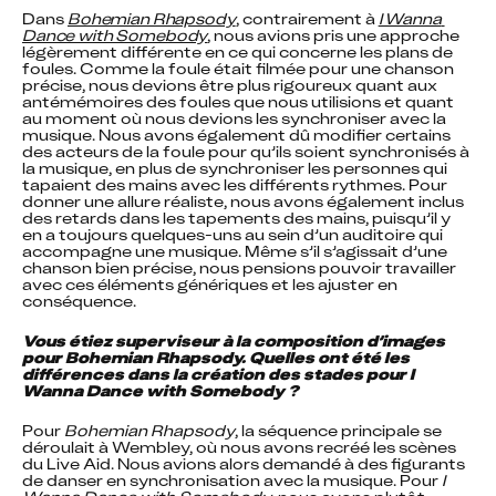
Dans 
Bohemian Rhapsody
, contrairement à 
I Wanna 
Dance with Somebody
, nous avions pris une approche 
légèrement différente en ce qui concerne les plans de 
foules. Comme la foule était filmée pour une chanson 
précise, nous devions être plus rigoureux quant aux 
antémémoires des foules que nous utilisions et quant 
au moment où nous devions les synchroniser avec la 
musique. Nous avons également dû modifier certains 
des acteurs de la foule pour qu’ils soient synchronisés à 
la musique, en plus de synchroniser les personnes qui 
tapaient des mains avec les différents rythmes. Pour 
donner une allure réaliste, nous avons également inclus 
des retards dans les tapements des mains, puisqu’il y 
en a toujours quelques-uns au sein d’un auditoire qui 
accompagne une musique. Même s’il s’agissait d’une 
chanson bien précise, nous pensions pouvoir travailler 
avec ces éléments génériques et les ajuster en 
conséquence.
Vous étiez superviseur à la composition d’images 
pour Bohemian Rhapsody. Quelles ont été les 
différences dans la création des stades pour I 
Wanna Dance with Somebody ?
Pour 
Bohemian Rhapsody
, la séquence principale se 
déroulait à Wembley, où nous avons recréé les scènes 
du Live Aid. Nous avions alors demandé à des figurants 
de danser en synchronisation avec la musique. Pour 
I 